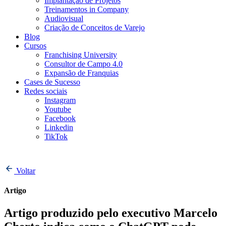
Implantação de Projetos
Treinamentos in Company
Audiovisual
Criação de Conceitos de Varejo
Blog
Cursos
Franchising University
Consultor de Campo 4.0
Expansão de Franquias
Cases de Sucesso
Redes sociais
Instagram
Youtube
Facebook
Linkedin
TikTok
Voltar
Artigo
Artigo produzido pelo executivo Marcelo